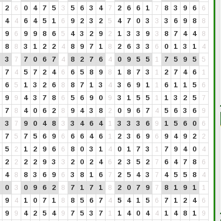
2
6
0
4
7
5
3
5
6
3
4
7
2
6
6
1
7
8
3
9
6
6
4
4
6
4
5
1
6
9
2
3
2
5
4
7
0
3
3
3
6
9
8
8
9
6
9
9
8
6
5
4
3
2
9
2
1
3
3
9
3
8
7
4
4
8
8
8
3
1
2
2
4
8
9
7
1
8
2
6
3
3
6
0
1
3
1
4
3
7
7
0
6
7
4
8
2
7
6
4
0
9
5
5
1
7
5
9
5
5
7
4
5
7
2
4
6
6
5
8
9
8
1
8
7
3
1
2
7
4
6
1
6
5
1
3
2
6
8
8
7
1
3
4
3
6
9
1
1
6
1
1
5
6
9
9
4
3
7
8
6
5
6
9
0
9
3
1
5
5
1
1
3
2
5
7
7
8
4
0
6
2
8
9
4
3
8
2
0
9
6
7
4
5
6
3
6
9
3
7
9
0
4
8
3
3
4
6
4
1
3
3
3
6
9
1
5
6
0
6
7
5
7
5
6
9
6
6
6
4
6
1
2
3
6
9
6
9
4
9
2
2
5
2
1
2
9
6
6
8
0
3
1
4
0
1
7
3
1
7
9
4
0
4
2
2
2
2
9
3
3
2
0
2
4
6
2
3
5
2
7
6
4
7
8
6
4
8
8
3
6
9
6
3
8
1
6
7
2
5
4
3
7
4
5
5
8
4
0
3
0
9
6
2
8
7
1
7
1
8
2
0
7
9
7
8
1
9
1
1
9
4
1
0
7
1
8
8
5
6
7
4
5
4
1
5
6
7
1
2
4
6
9
9
4
2
5
4
9
7
5
3
7
1
1
4
0
4
4
1
4
8
1
9