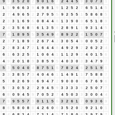
9
9
3
5
2
0
2
9
0
1
6
7
2
4
4
5
9
3
0
7
3
1
1
5
9
6
6
3
9
4
9
8
1
9
1
2
5
2
7
6
5
1
4
5
2
7
4
9
6
5
2
2
7
9
5
5
9
2
5
5
1
5
8
6
8
5
2
3
3
1
6
9
6
0
8
4
4
8
1
3
9
0
9
6
5
1
8
9
2
4
3
5
6
8
5
6
1
3
5
8
2
8
9
1
1
9
3
1
4
5
7
4
1
8
9
5
5
3
5
4
9
4
8
9
2
2
4
1
5
0
7
7
2
3
7
1
8
9
8
2
6
7
4
2
3
0
5
4
9
0
0
5
2
7
2
2
8
3
4
7
2
1
6
4
4
8
4
9
2
9
2
2
6
2
2
4
6
1
6
3
2
5
7
1
0
6
4
1
1
1
2
9
2
4
0
1
5
6
4
9
2
0
1
8
9
3
8
5
9
5
4
0
3
0
3
3
4
7
9
7
5
3
5
0
4
0
4
8
7
5
1
6
7
8
2
4
6
2
5
1
9
1
3
3
3
8
5
7
3
4
0
4
6
1
1
4
9
1
1
7
5
8
8
7
5
7
8
2
6
9
6
6
9
4
7
2
9
0
0
0
0
6
7
6
9
6
5
7
3
0
5
2
7
2
9
4
5
9
3
3
3
3
6
2
5
0
7
7
6
8
0
9
4
5
9
7
0
5
2
7
4
5
0
3
3
3
0
0
4
4
7
9
9
5
5
7
3
0
1
1
5
6
3
2
6
1
7
0
9
3
6
9
8
8
5
8
0
8
8
4
2
6
0
6
3
5
2
0
2
9
2
1
0
1
8
4
6
8
3
4
7
7
3
1
4
5
7
1
8
0
8
3
9
7
9
7