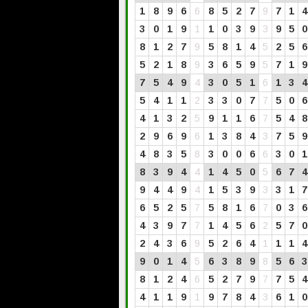
1
8
9
6
6
8
5
2
7
9
7
1
4
3
0
1
9
1
1
0
3
9
3
9
5
0
8
1
2
7
9
5
8
1
4
5
2
5
6
5
2
1
8
9
3
6
5
9
5
7
1
9
7
5
4
9
4
3
0
5
1
6
1
3
4
5
4
1
1
2
3
3
0
7
7
5
0
6
4
1
3
2
5
9
1
1
6
7
5
4
8
2
9
6
9
6
1
3
8
4
3
7
5
9
4
8
3
5
8
3
0
0
6
6
3
0
1
8
3
9
4
4
1
4
5
0
5
6
7
4
9
4
4
9
4
1
5
3
9
3
3
1
7
6
5
2
5
7
5
8
1
6
7
0
3
6
4
3
9
7
7
1
4
5
6
2
5
7
0
2
4
3
6
9
5
2
6
4
1
1
1
4
9
0
1
4
5
6
3
8
9
8
5
6
3
8
1
2
4
6
5
2
7
9
7
7
5
4
4
1
1
9
1
9
7
8
4
3
6
1
0