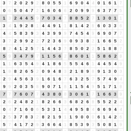
3
7
2
0
2
9
2
8
0
5
5
1
6
9
0
4
4
0
1
6
1
7
0
6
5
0
4
7
2
1
6
0
6
6
2
0
9
9
9
6
3
7
7
5
1
3
2
4
4
5
9
7
0
3
4
7
8
8
5
2
7
1
3
0
1
1
3
4
1
9
2
8
1
4
4
9
1
1
8
1
4
2
6
6
0
3
3
6
4
4
5
8
3
9
3
4
3
9
9
9
7
4
5
4
9
6
9
0
7
7
3
7
2
9
9
2
2
7
2
3
6
9
0
9
3
8
2
1
6
6
5
2
8
2
4
1
2
5
7
1
4
4
3
7
8
5
0
2
2
5
1
8
8
7
5
9
3
4
7
9
7
1
1
5
6
2
8
6
0
1
1
5
8
6
2
8
1
1
6
3
5
4
9
4
1
8
6
5
5
5
4
6
1
4
4
5
4
9
1
8
8
2
6
5
2
0
9
4
8
3
2
1
8
9
8
9
1
3
0
3
2
9
4
5
6
3
9
1
6
1
6
7
6
3
2
5
7
5
7
4
9
4
9
9
2
0
3
5
8
9
0
7
1
8
1
1
5
4
9
5
1
7
1
8
7
7
7
6
0
7
7
4
3
8
0
8
3
0
6
1
7
1
6
6
3
9
2
6
2
4
8
2
1
8
2
6
6
3
6
8
2
6
8
5
5
2
2
4
0
4
7
1
6
0
6
5
3
3
1
4
4
9
5
8
4
6
6
9
4
4
2
5
3
7
8
3
2
8
2
1
9
1
1
9
0
0
0
6
1
4
2
6
5
7
4
1
7
2
9
3
6
6
4
1
8
5
3
9
3
5
0
8
1
9