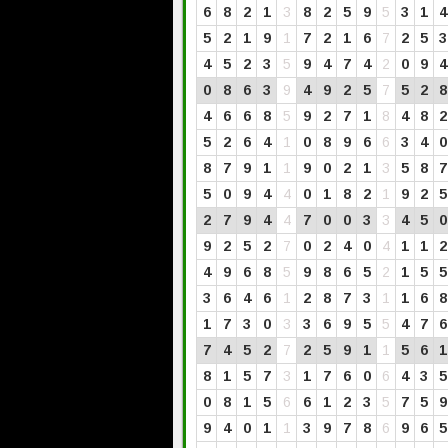
6
8
2
1
3
8
2
5
9
5
3
1
4
5
2
1
9
1
7
2
1
6
7
2
5
3
4
5
2
3
5
9
4
7
4
2
0
9
4
0
8
6
3
9
4
9
2
5
7
5
2
8
4
6
6
8
5
9
2
7
1
8
4
8
2
5
2
6
4
1
0
8
9
6
6
3
4
0
8
7
9
1
1
9
0
2
1
3
5
8
7
5
0
9
4
4
0
1
8
2
1
9
2
5
2
7
9
4
4
7
0
0
3
3
4
5
0
9
2
5
2
7
0
2
4
0
4
1
1
2
4
9
6
8
5
9
8
6
5
2
1
5
5
3
6
4
6
1
2
8
7
3
1
1
6
8
1
7
3
0
3
3
6
9
5
5
4
7
6
7
4
5
2
7
2
5
9
1
1
5
6
1
8
1
5
7
3
1
7
6
0
6
4
3
5
0
8
1
5
6
6
1
2
3
5
7
5
9
9
4
0
1
1
3
9
7
8
6
9
6
5