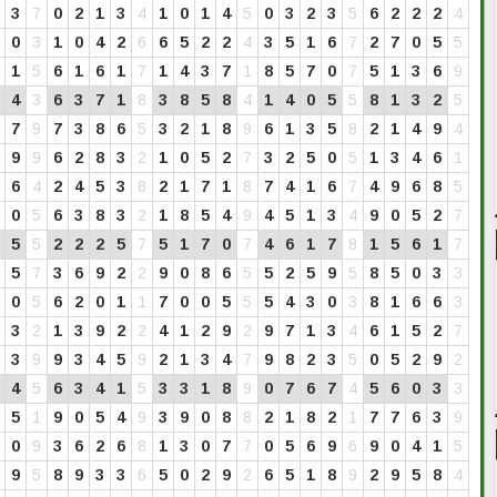
3
7
0
2
1
3
4
1
0
1
4
5
0
3
2
3
5
6
2
2
2
4
0
3
1
0
4
2
6
6
5
2
2
4
3
5
1
6
7
2
7
0
5
5
1
5
6
1
6
1
7
1
4
3
7
1
8
5
7
0
7
5
1
3
6
9
4
3
6
3
7
1
8
3
8
5
8
4
1
4
0
5
5
8
1
3
2
5
7
9
7
3
8
6
5
3
2
1
8
9
6
1
3
5
8
2
1
4
9
4
9
9
6
2
8
3
2
1
0
5
2
7
3
2
5
0
5
1
3
4
6
1
6
4
2
4
5
3
8
2
1
7
1
8
7
4
1
6
7
4
9
6
8
5
0
5
6
3
8
3
2
1
8
5
4
9
4
5
1
3
4
9
0
5
2
7
5
5
2
2
2
5
7
5
1
7
0
7
4
6
1
7
8
1
5
6
1
7
5
7
3
6
9
2
2
9
0
8
6
5
5
2
5
9
5
8
5
0
3
3
0
5
6
2
0
1
1
7
0
0
5
5
5
4
3
0
3
8
1
6
6
3
3
2
1
3
9
2
2
4
1
2
9
2
9
7
1
3
4
6
1
5
2
7
3
9
9
3
4
5
9
2
1
3
4
7
9
8
2
3
5
0
5
2
9
2
4
5
6
3
4
1
5
3
3
1
8
9
0
7
6
7
4
5
6
0
3
3
5
1
9
0
5
4
9
3
9
0
8
8
2
1
8
2
1
7
7
6
3
9
0
9
3
6
2
6
8
1
3
0
7
7
0
5
6
9
6
9
0
4
1
5
9
5
8
9
3
3
6
5
0
2
9
2
6
5
1
8
9
2
9
5
8
4