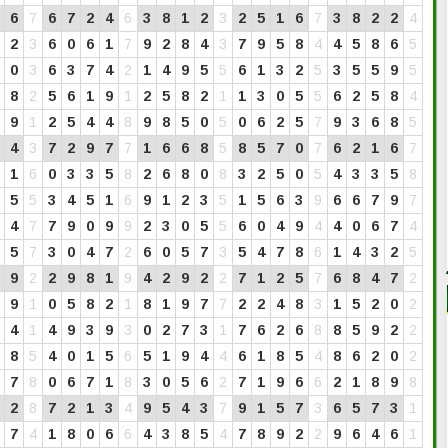
6
7
6
7
2
4
6
3
8
1
2
3
2
5
1
6
7
3
8
2
2
4
2
3
6
0
6
1
7
9
2
8
4
3
7
9
5
8
4
4
5
8
6
5
0
3
6
3
7
4
2
1
4
9
5
5
6
1
3
2
5
3
5
5
9
5
8
2
5
6
1
9
1
2
5
8
2
1
1
3
0
5
5
6
2
5
8
4
9
1
2
5
4
4
8
9
8
5
0
5
0
6
2
5
7
9
3
6
8
5
4
3
7
2
9
7
7
1
6
6
8
5
8
5
7
0
7
6
2
1
6
7
1
6
0
3
3
5
8
2
6
8
0
8
3
2
5
0
5
4
3
3
5
8
5
5
3
4
5
1
6
9
1
2
3
5
1
5
6
3
9
6
6
7
9
7
4
7
7
9
0
9
9
2
3
0
5
5
6
0
4
9
4
4
0
6
7
4
5
7
3
0
4
7
2
6
0
5
7
3
5
4
7
8
6
1
4
3
2
5
9
2
2
9
8
1
9
4
2
9
2
2
7
1
2
5
7
6
8
4
7
2
9
1
0
5
8
2
1
8
1
9
7
7
2
2
4
8
3
1
5
2
0
2
4
1
4
9
3
9
3
0
2
7
3
1
7
6
2
6
8
8
5
9
2
2
8
5
4
0
1
5
6
5
1
9
4
4
6
1
8
5
4
8
6
2
0
2
7
8
0
6
7
1
8
3
0
5
6
2
7
1
9
6
6
2
1
8
9
8
2
8
7
2
1
3
4
9
5
4
3
7
9
1
5
7
3
6
5
7
3
1
7
4
1
8
0
6
6
4
3
8
5
4
7
8
9
2
2
9
6
4
6
1